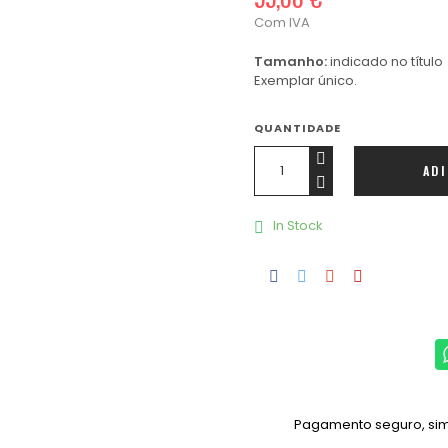
Com IVA
Tamanho:
indicado no título
Exemplar único.
QUANTIDADE
AD
In Stock

Pagamento seguro, simp