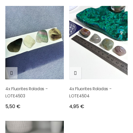


4x Fluorites Roladas -
4x Fluorites Roladas -
LOTE4503
LOTE4504
Preço
Preço
5,50 €
4,95 €