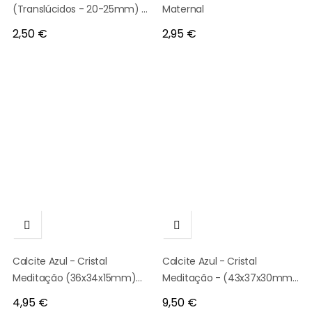
(Translúcidos - 20-25mm) -
Maternal
Generosidade
Preço
Preço
2,50 €
2,95 €


Calcite Azul - Cristal
Calcite Azul - Cristal
Meditação (36x34x15mm)
Meditação - (43x37x30mm)
183
8324
Preço
Preço
4,95 €
9,50 €