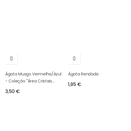


Ágata Musgo Vermelha/Azul
Ágata Rendada
- Coleção "Área Cristais
Preço
1,95 €
Únicos" - 2117
Preço
3,50 €