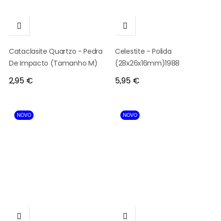


Cataclasite Quartzo - Pedra
Celestite - Polida
De Impacto (Tamanho M)
(28x26x16mm)1988
Preço
Preço
2,95 €
5,95 €
NOVO
NOVO

