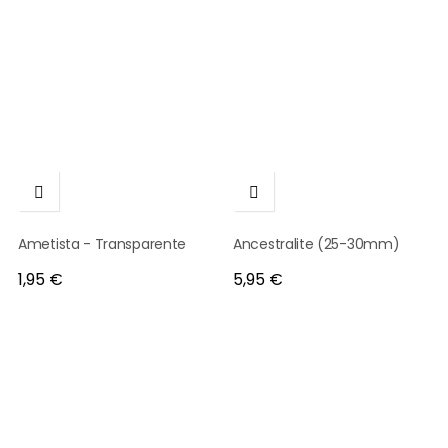


Ametista - Transparente
Ancestralite (25-30mm)
Preço
Preço
1,95 €
5,95 €