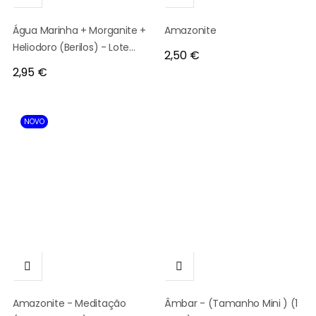
Água Marinha + Morganite +
Amazonite
Heliodoro (Berilos) - Lote
Preço
2,50 €
20gr - Cristais Pequenos
Preço
2,95 €
NOVO


Amazonite - Meditação
Âmbar - (Tamanho Mini ) (1