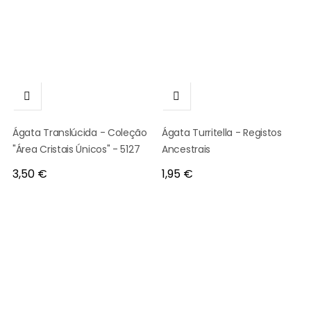


Ágata Translúcida - Coleção
Ágata Turritella - Registos
"Área Cristais Únicos" - 5127
Ancestrais
Preço
Preço
3,50 €
1,95 €