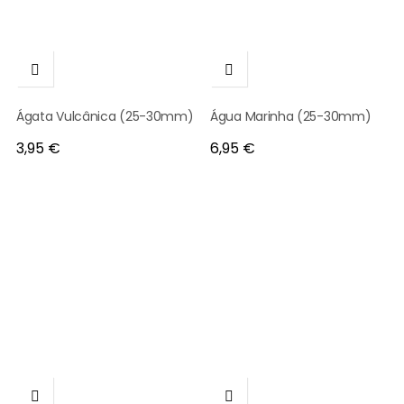


Ágata Vulcânica (25-30mm)
Água Marinha (25-30mm)
Preço
Preço
3,95 €
6,95 €

