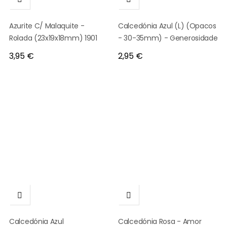
Azurite C/ Malaquite -
Calcedónia Azul (L) (Opacos
Rolada (23x19x18mm) 1901
- 30-35mm) - Generosidade
Preço
Preço
3,95 €
2,95 €


Calcedónia Azul
Calcedónia Rosa - Amor