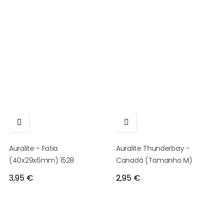


Auralite - Fatia
Auralite Thunderbay -
(40x29x6mm) 1528
Canadá (Tamanho M)
Preço
Preço
3,95 €
2,95 €