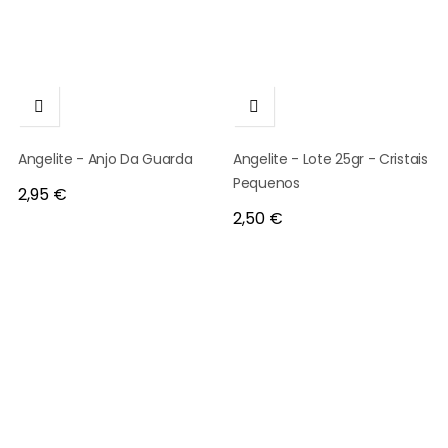


Angelite - Anjo Da Guarda
Angelite - Lote 25gr - Cristais
Pequenos
Preço
2,95 €
Preço
2,50 €