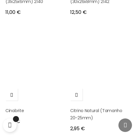
(31x25x6mm) 2140
(30x26x8mm) 2142
Preço
Preço
11,00 €
12,50 €


Cinabrite
Citrino Natural (Tamanho
20-25mm)
Preço
3,95 €
Preço
2,95 €