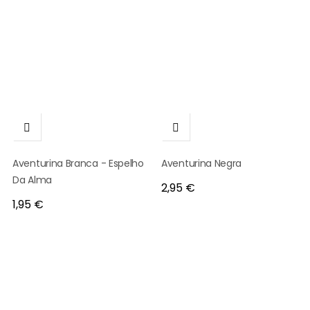


Aventurina Branca - Espelho
Aventurina Negra
Da Alma
Preço
2,95 €
Preço
1,95 €