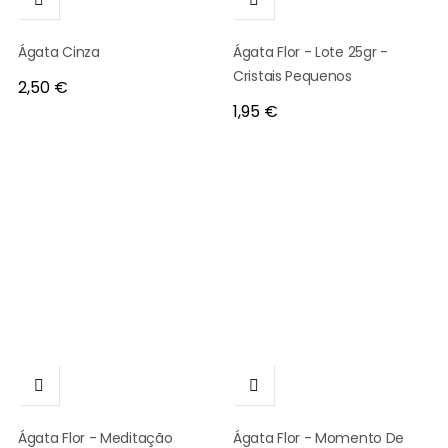
Ágata Cinza
Ágata Flor - Lote 25gr -
Cristais Pequenos
Preço
2,50 €
Preço
1,95 €


Ágata Flor - Meditação
Ágata Flor - Momento De