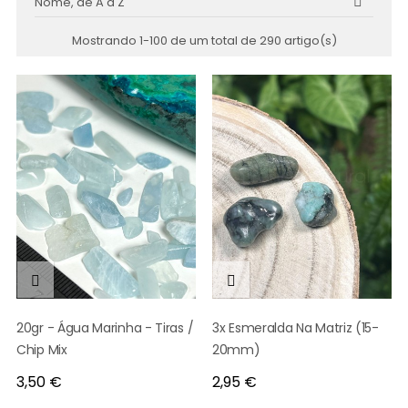
Nome, de A a Z

Mostrando 1-100 de um total de 290 artigo(s)


20gr - Água Marinha - Tiras /
3x Esmeralda Na Matriz (15-
Chip Mix
20mm)
Preço
Preço
3,50 €
2,95 €