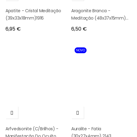
Apatite - Cristal Meditação
Aragonite Branca -
(39x33x18mm)1916
Meditação (48x37x15mm)
9589
Preço
Preço
6,95 €
6,50 €
NOVO


Arfvedsonite (c/brilhos) -
Auralite - Fatia
Manifestação Do Oculto
(30x27x4mm) 2143