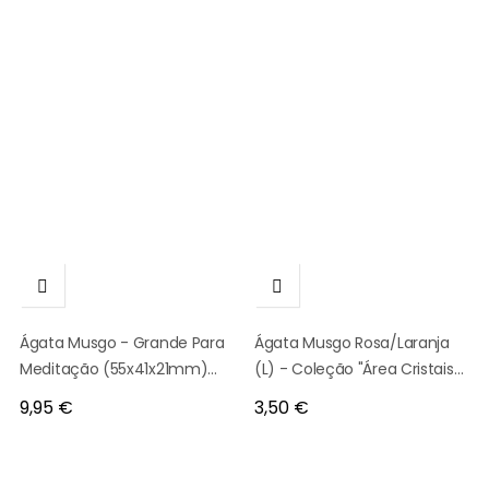


Ágata Musgo - Grande Para
Ágata Musgo Rosa/Laranja
Meditação (55x41x21mm)
(L) - Coleção "Área Cristais
1230
Únicos" - 5477
Preço
Preço
9,95 €
3,50 €