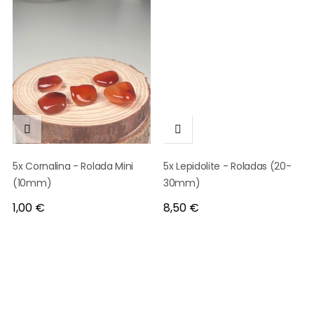


5x Cornalina - Rolada Mini
5x Lepidolite - Roladas (20-
(10mm)
30mm)
Preço
Preço
1,00 €
8,50 €