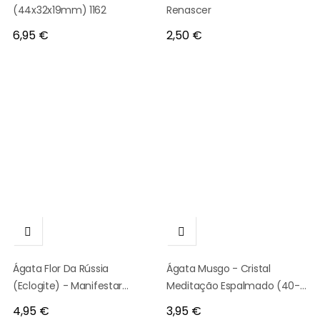
(44x32x19mm) 1162
Renascer
Preço
Preço
6,95 €
2,50 €


Ágata Flor Da Rússia
Ágata Musgo - Cristal
(Eclogite) - Manifestar
Meditação Espalmado (40-
Sonhos
45mm)
Preço
Preço
4,95 €
3,95 €