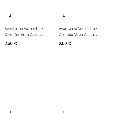


Aventurina Vermelha -
Aventurina Vermelha -
Coleção "Área Cristais
Coleção "Área Cristais
Únicos" - 1691
Únicos" - 1692
Preço
Preço
2,50 €
2,50 €

