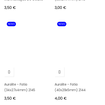
Preço
Preço
3,50 €
3,00 €
NOVO
NOVO


Auralite - Fatia
Auralite - Fatia
(34x27x4mm) 2145
(40x29x5mm) 2144
Preço
Preço
3,50 €
4,00 €