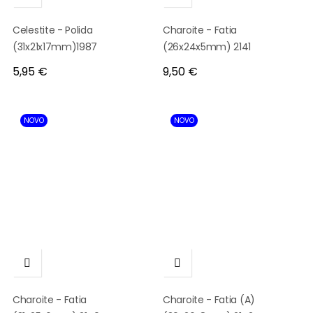
Celestite - Polida
Charoite - Fatia
(31x21x17mm)1987
(26x24x5mm) 2141
Preço
Preço
5,95 €
9,50 €
NOVO
NOVO


Charoite - Fatia
Charoite - Fatia (A)