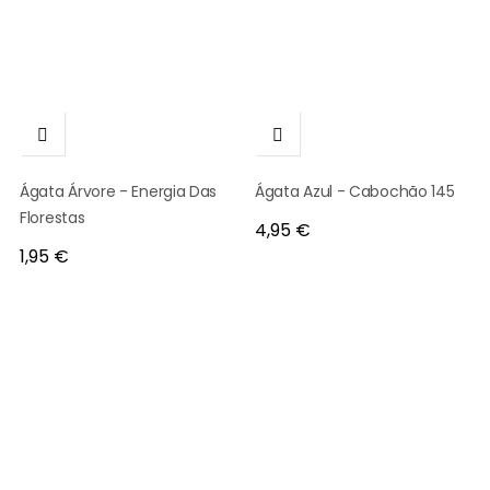


Ágata Árvore - Energia Das
Ágata Azul - Cabochão 145
Florestas
Preço
4,95 €
Preço
1,95 €