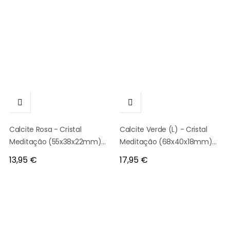


Calcite Rosa - Cristal
Calcite Verde (L) - Cristal
Meditação (55x38x22mm)
Meditação (68x40x18mm)
8546
9235
Preço
Preço
13,95 €
17,95 €