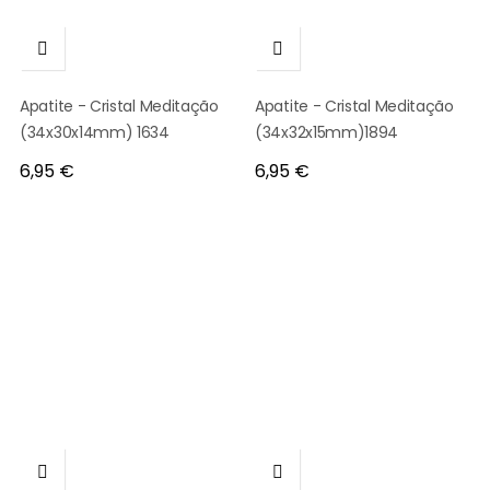


Apatite - Cristal Meditação
Apatite - Cristal Meditação
(34x30x14mm) 1634
(34x32x15mm)1894
Preço
Preço
6,95 €
6,95 €

