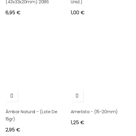
(43x33x20mm) 2086
Unid.)
Preço
Preço
6,95 €
1,00 €


Âmbar Natural - (Lote De
Ametista - (15-20mm)
15gr)
Preço
1,25 €
Preço
2,95 €