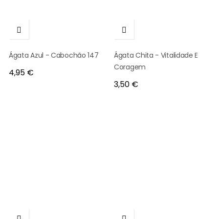


Ágata Azul - Cabochão 147
Ágata Chita - Vitalidade E
Coragem
Preço
4,95 €
Preço
3,50 €

