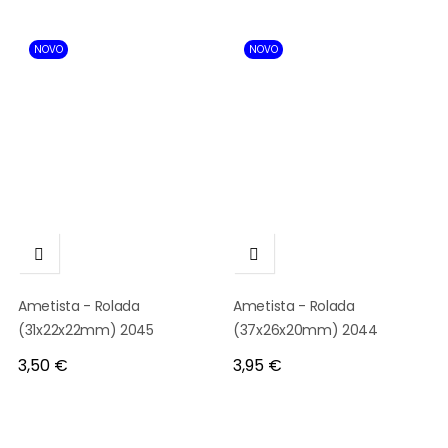
NOVO
NOVO


Ametista - Rolada
Ametista - Rolada
(31x22x22mm) 2045
(37x26x20mm) 2044
Preço
Preço
3,50 €
3,95 €