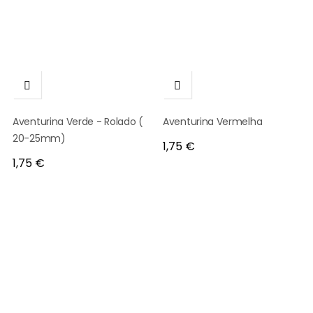


Aventurina Verde - Rolado (
Aventurina Vermelha
20-25mm)
Preço
1,75 €
Preço
1,75 €