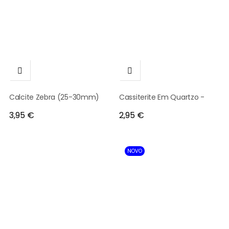


Calcite Zebra (25-30mm)
Cassiterite Em Quartzo -
Preço
Preço
3,95 €
2,95 €
NOVO