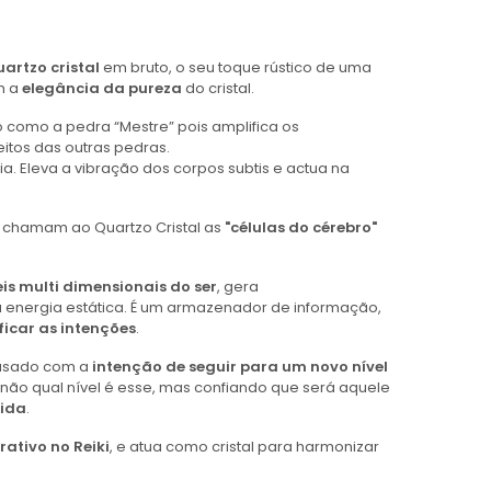
artzo cristal
em bruto, o seu toque rústico de uma
m a
elegância
da pureza
do cristal.
o como a pedra “Mestre” pois amplifica os
tos das outras pedras.
. Eleva a vibração dos corpos subtis e actua na
, chamam ao Quartzo Cristal as
"células do cérebro"
eis multi dimensionais do ser
, gera
 energia estática. É um armazenador de informação,
ficar as intenções
.
r usado com a
intenção de seguir para um novo nível
não qual nível é esse, mas confiando que será aquele
vida
.
rativo no Reiki
, e atua como cristal para harmonizar