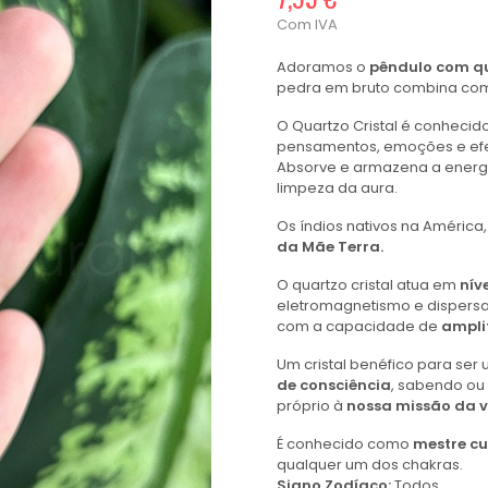
Com IVA
Adoramos o
pêndulo com qu
pedra em bruto combina co
O Quartzo Cristal é conhecid
pensamentos, emoções e efei
Absorve e armazena a energia
limpeza da aura.
Os índios nativos na América
da Mãe Terra.
O quartzo cristal atua em
nív
eletromagnetismo e dispersa
com a capacidade de
ampli
Um cristal benéfico para se
de consciência
, sabendo ou 
próprio à
nossa missão da 
É conhecido como
mestre cu
qualquer um dos chakras.
Signo Zodíaco:
Todos