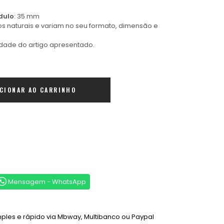
dulo
: 35 mm
gos naturais e variam no seu formato, dimensão e
idade do artigo apresentado.
ICIONAR AO CARRINHO
Mensagem - WhatsApp
les e rápido via Mbway, Multibanco ou Paypal